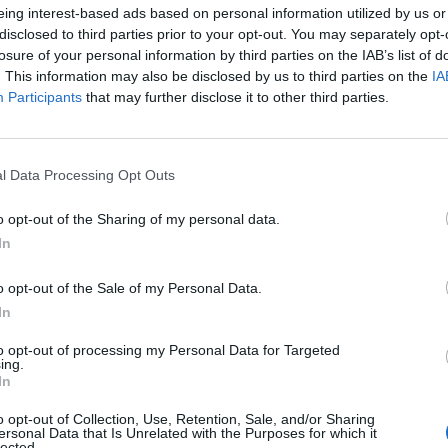
eing interest-based ads based on personal information utilized by us or
disclosed to third parties prior to your opt-out. You may separately opt-
losure of your personal information by third parties on the IAB’s list of
. This information may also be disclosed by us to third parties on the
IA
Participants
that may further disclose it to other third parties.
l Data Processing Opt Outs
o opt-out of the Sharing of my personal data.
In
Muud mängud
o opt-out of the Sale of my Personal Data.
Mahjong
Sudoku
Colors Battle
In
to opt-out of processing my Personal Data for Targeted
ing.
Mängureegli
In
o opt-out of Collection, Use, Retention, Sale, and/or Sharing
ersonal Data that Is Unrelated with the Purposes for which it
üks või kaks
Mänguväli on 8×8 ruud
lected.