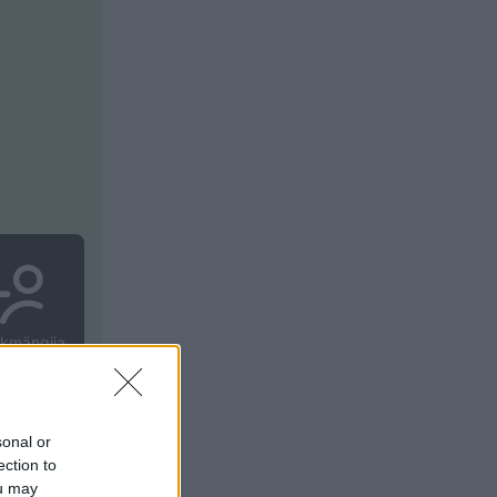
sonal or
ection to
ou may