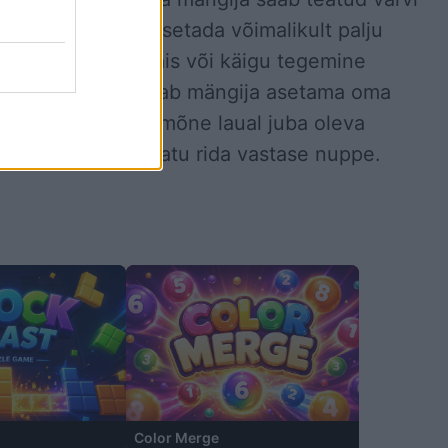
ngu eesmärk on asetada võimalikult palju
i kogu laud on täis või käigu tegemine
igu tegemisel peab mängija asetama oma
e nii, et selle ja mõne laual juba oleva
hel oleks katkematu rida vastase nuppe.
Color Merge