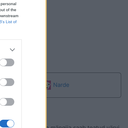
 personal
out of the
 downstream
B’s List of
Miinijaht
Narde
d
ustikuta laud. Iga mängija saab teatud värvi