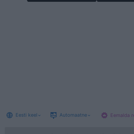
Eesti keel
Automaatne
Eemalda r
©
Casual Games Collection
, 2023-2026. Designed by
FINAL