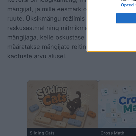
Opted 
mängijat, ja mille eesmärk on vallutada võim
ruute. Üksikmängu režiimis võistled arvuti va
raskusastmel ning mitmikmängus tuleb sul võ
mängijaga, kelle oskustase on sinu omaga 
määratakse mängijate reitingu põhjal, mis ar
kaotuste arvu alusel.
Sliding Cats
Cross Math